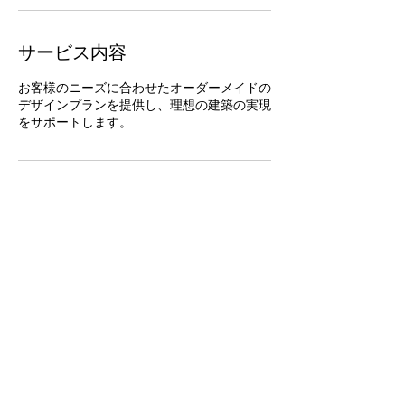
サービス内容
お客様のニーズに合わせたオーダーメイドの
デザインプランを提供し、理想の建築の実現
をサポートします。
連絡先
日本、〒130-0001 東京都墨田区吾妻橋２
−２−5
03-6751-9400
info@questworks.co.jp