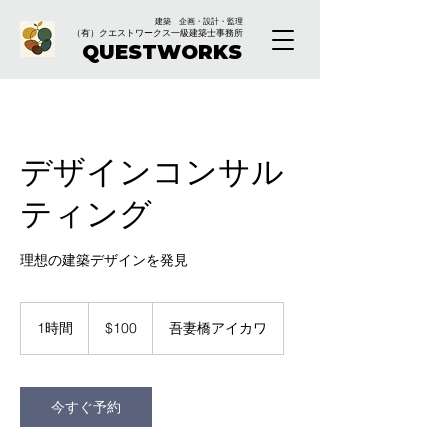
建築 企画・設計・監理
（有）クエストワークス一級建築士事務所
QUESTWORKS
デザインコンサル
ティング
理想の建築デザインを発見
100
米
1時間
1
$100
吾妻橋アイカワ
ド
時
ル
今すぐ予約