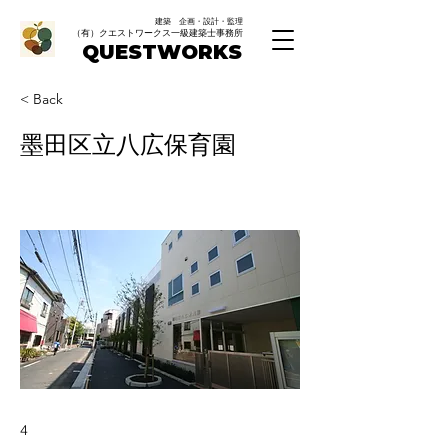
建築 企画・設計・監理
（有）クエストワークス一級建築士事務所
QUESTWORKS
< Back
墨田区立八広保育園
4