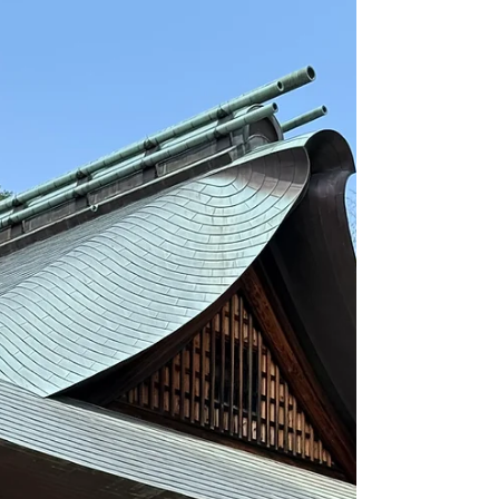
です。 一本の線に、在り方が宿る 古来、武将や公家、
茶人たちは、自らの精神性や覚悟を花押に込めまし
た。 名前を書くという行為を超え、「自分はどう生き
るのか」「何を大切にするのか」その意思そのもの
を、形として残していたのだと思います。 今回、ご縁
をいただき、有川先生に導いていただきながら、自分
自身の内側と静かに向き合う時間を持つことができま
した。 描こうとして描いたというより、自分の中に
元々存在していたものが、少しずつ浮かび上がってき
た。 そんな感覚でした。 完成した花押には、「大」
「浩」「結」という、自分自身の歩みや願いが重なっ
ています。 「結」という文字には、特に強い意味を感
じています。 人と人を結ぶ。場と人を結ぶ。過去と未
来を結ぶ。見える世界と見えない世界を結ぶ。 それ
は、私自身が建築を通してずっと向き合ってきたこと
でもあります。 建築とは、単に建物