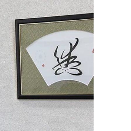
さに向き合ってきた。 建築は単なる箱ではない。 そこ
に流れる空気や、人と人との距離感、光と影、静け
さ、余韻。 そうしたものが、空間の質を決めている。
図面には描けないもの。性能だけでは測れないもの。
しかし、人は確かにそれを感じ取っている。 私はそれ
を、「余白」だと思っている。 余白とは、ただ空いて
いる空間ではない。 呼吸するための間であり、感じる
ための静けさであり、新しいものが生まれる“あわ
い”でもあ