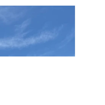
結び目に立つ
先日、とある古民家を訪ねた。 建物の前に立った瞬
間、 言葉になる前に、 「本物だ」と感じた。 深い軒
大きな屋根 時を受け止めてきた木 静かな陰影 風の流
れ そこには、単なる“古い建物”ではない、 時間そのも
のが宿っていた。 最近、不思議なほど、 様々な出来事
や人との出会いが、 一本の線で繋がり始めている。
別々に存在していたものが、 ある瞬間から意味を持ち
始め、 一つの流れとなって立ち現れてくる感覚。 この
建物を見ながら感じたのは、 「保存」という言葉だけ
では語れない、 “時間を未来へ結ぶ”ということだっ
た。 古いものを残すのではなく、 そこに宿る命や記憶
を、 次の時代へ手渡していく。 それは、 建築という
より、 「結び」に近い営みなのかもしれない。 「命を
観て、結び、創る」 最近、 この言葉の意味が、 少し
ずつ現実の中で輪郭を持ち始めている。 偶然ではな
く、 導かれるように。