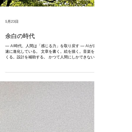
5月23日
余白の時代
― AI時代、人間は「感じる力」を取り戻す ― AIが急
速に進化している。 文章を書く。絵を描く。音楽をつ
くる。設計を補助する。 かつて人間にしかできないと
思われていた行為を、AIは次々と担い始めている。 け
れど私は、だからこそ逆に、これからの時代に最も大
切になるのは「人間の感覚」なのではないかと思って
いる。 風を感じること。光を感じること。空気を感じ
ること。場の気配を感じること。 そして、言葉になら
ない違和感や、なぜか心地よいと感じる感覚。 それら
は、数値や情報だけでは扱いきれない。 私は建築とい
う仕事を通じて、長年、そうした“感じること”の大切