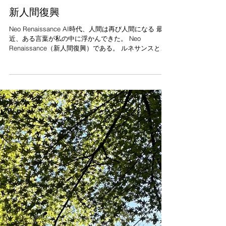
6月1日
新人間復興
Neo Renaissance AI時代、人間は再び人間になる 最
近、ある言葉が私の中に浮かんできた。 Neo
Renaissance（新人間復興）である。 ルネサンスとは
「文芸復興」と訳される。 中世ヨーロッパにおいて、
人々は神の権威に従うだけではなく、人間そのものの
可能性に目を向け始めた。 芸術が花開き、科学が発展
し、近代文明の礎が築かれた。 その延長線上に現在の
AI社会がある。 人類は長い年月をかけて知識を蓄積
し、技術を発展させ、ついに知的活動の一部を人工知
能に委ねるところまで来た。 しかし私は思う。 AIが完
成に近づけば近づくほど、人間は逆に「人間とは何
か」を問われるのではないかと。 AIは膨大な知識を持
つ。 計算もする。 記憶もする。 文章も書く。 デザイ
ンも行う。 やがて多くの仕事はAIによって代替されて
いくだろう。 人類は労働から解放され、より自由にな
る。 しかし、ここで一つの問いが生まれる。 自由にな
った人間は何をするのか。 これまで私たちは、 働くた
めに学び、競争するために努力し、生きるために時間
を使ってきた。 もしそれらの多く