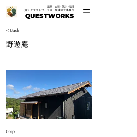
建築 企画・設計・監理
（有）クエストワークス一級建築士事務所
QUESTWORKS
< Back
野遊庵
0mp