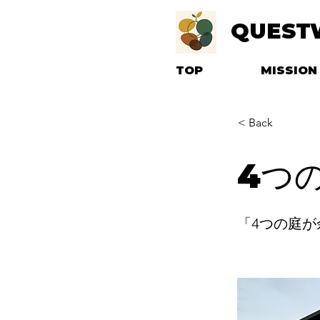
QUEST
TOP
MISSION
< Back
4つ
「4つの庭