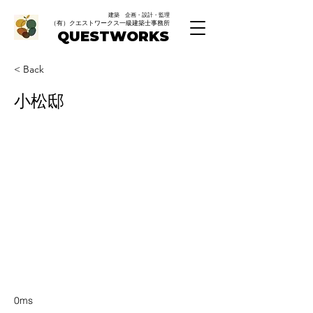
建築 企画・設計・監理
（有）クエストワークス一級建築士事務所
QUESTWORKS
< Back
小松邸
0ms